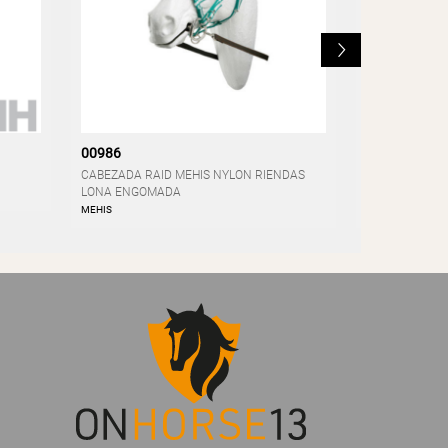
L
00986
04545
CABEZADA RAID MEHIS NYLON RIENDAS
MANTA HH NILD
LONA ENGOMADA
polar)
MEHIS
HISPANO HIPICA