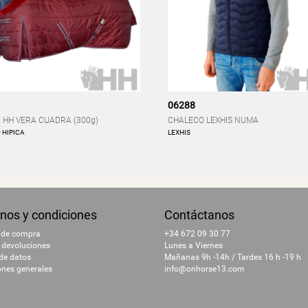
06288
HH VERA CUADRA (300g)
CHALECO LEXHIS NUMA
 HIPICA
LEXHIS
nos y condiciones
Contáctanos
 de compra
+34 672 09 30 77
 devoluciones
Lunes a Viernes
 de datos
Mañanas 9h -14h / Tardes 16 h -19 h
ones generales
info@onhorse13.com