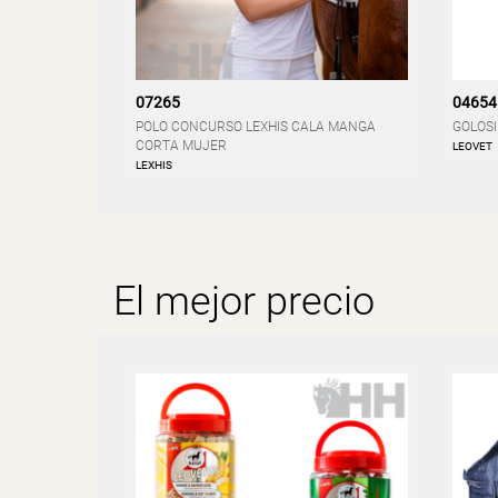
07265
04654
POLO CONCURSO LEXHIS CALA MANGA
GOLOSI
CORTA MUJER
LEOVET
LEXHIS
El mejor precio