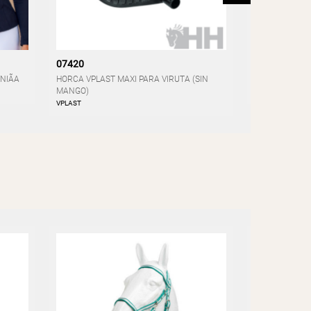
07420
07413
NIÃA
HORCA VPLAST MAXI PARA VIRUTA (SIN
RELAJANTE PL
MANGO)
PLUSVITAL
VPLAST