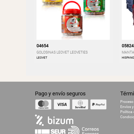
04654
05824
GOLOSINAS LEOVET LEOVETIES
MANTA 
LEOVET
HISPANO
Pago y envío seguros
Térmi
Proceso
Envíos y
Política
Condici