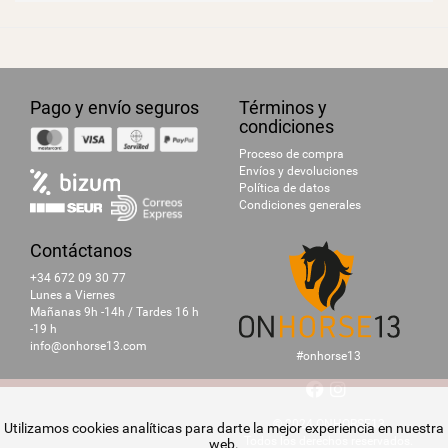
Pago y envío seguros
Términos y
condiciones
Proceso de compra
Envíos y devoluciones
Política de datos
Condiciones generales
Contáctanos
+34 672 09 30 77
Lunes a Viernes
Mañanas 9h -14h / Tardes 16 h
-19 h
info@onhorse13.com
#onhorse13
© 2024 ONHORSE13
Utilizamos cookies analíticas para darte la mejor experiencia en nuestra
Todos los derechos reservados.
web.