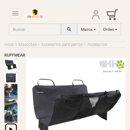
Toggle navigation
Marca
Orden
Inicio
>
Mascotas
>
Accesorios para perros
>
Accesorios
RUFFWEAR