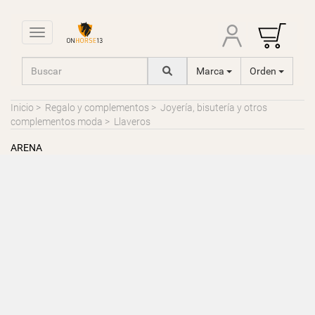
Toggle navigation
Marca
Orden
Inicio
>
Regalo y complementos
>
Joyería, bisutería y otros
complementos moda
>
Llaveros
ARENA